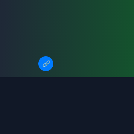
🔗
雷霆vs火箭直播
NBA全联盟球队排名
切尔西vs国际米兰
刘易斯vs里迪克鲍
今日赛事
火箭vs老鹰视频直播
巴黎vs罗马
精选全球焦点大战，不错过任何精彩瞬间